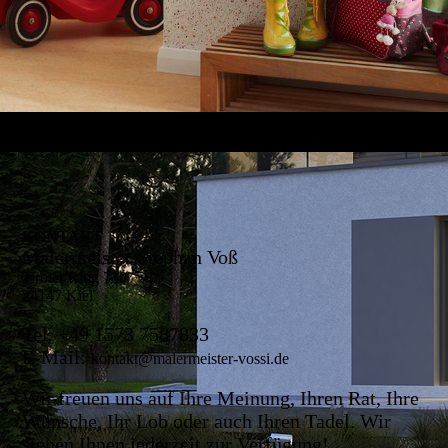
KONTAKT
Malermeister Stephan Voß
Tiroler Ring 710
24147 Kiel
Tel. +49 1573 7587833
E-Mail:
kontakt@malermeister-vossi.de
Wir freuen uns auf Ihre Meinung, Ihren Rat, Ihre
Wünsche, Ihr Lob oder auch Ihren Tadel. Wir
stehen Ihnen jederzeit zur Verfügung!