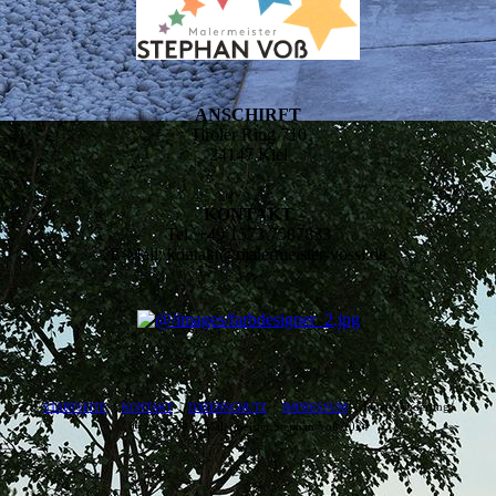
ANSCHIRFT
Tiroler Ring 710
24147 Kiel
KONTAKT
Tel. +49 1573 7587833
E-Mail: kontakt@malermeister-vossi.de
| Letzte Änderung:
STARTSEITE
|
KONTAKT
|
DATEN­SCHUTZ
|
IMPRESSUM
04.07.2024 © Malermeister Stephan Voß 2024