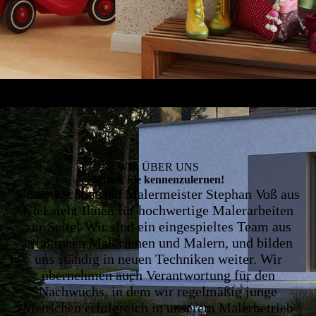
WIR ÜBER UNS
Schön, Sie kennenzulernen!
Unser Fachbetrieb Malermeister Stephan Voß aus
Kiel steht Ihnen für hochwertige Malerarbeiten
zur Seite! Wir sind ein eingespieltes Team aus
erfahrenen Malerinnen und Malern, und bilden
uns ständig in neuen Techniken weiter. Wir
übernehmen auch Verantwortung für den
Nachwuchs, in dem wir regelmäßig junge
Menschen erfolgreich in unserem Malerbetrieb