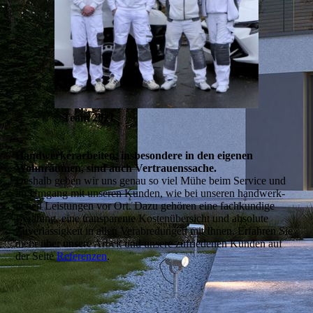
Team 2021
Handwerkerarbeiten, insbesondere in den eigenen
Wohnräumen, sind auch Vertrauenssache.
Deshalb geben wir uns genau so viel Mühe beim Service und
im Umgang mit unseren Kunden, wie bei unseren handwerk­
lichen Leistungen vor Ort. Dazu gehören eine fachkundige
Beratung, eine transparente Kostenübersicht und absolute
Zuverlässigkeit in allen Verabredungen mit Ihnen. Erfahren Sie
mehr über unsere Arbeit und unsere zufriedenen Kunden auf
der Seite
Referenzen
.