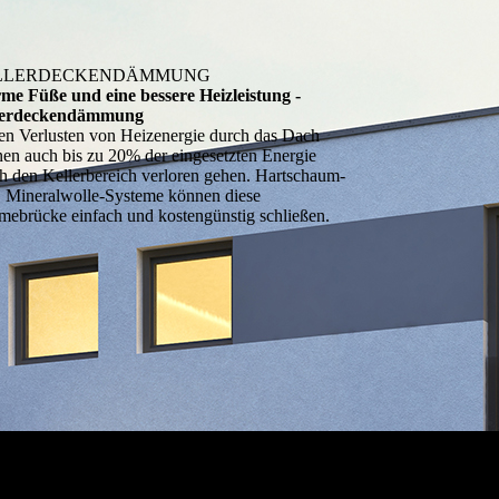
LLERDECKENDÄMMUNG
e Füße und eine bessere Heizleistung -
lerdeckendämmung
n Verlusten von Heizenergie durch das Dach
en auch bis zu 20% der eingesetzten Energie
h den Keller­bereich verloren gehen. Hartschaum-
 Mineral­wolle-Systeme können diese
ebrücke einfach und kosten­günstig schließen.