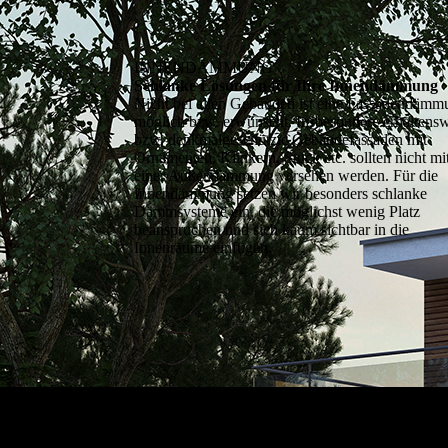
INNENDÄMMUNG
Schlanke Lösungen für Ihre Innendämmung
Nicht bei allen Gebäuden ist eine Fassadendämm
möglich bzw. erwünscht. Insbesondere erhaltensw
bzw. denkmal­geschützte Gebäudefassaden mit
Ornamenten, Klinkern, Stuck etc. sollten nicht mi
einer Außendämmung versehen wer­den. Für die
Innendämmung setzen wir besonders schlan­ke
Dämmsysteme ein, die möglichst wenig Platz
beanspruchen und sich kaum sichtbar in die
Innenräume einfügen.