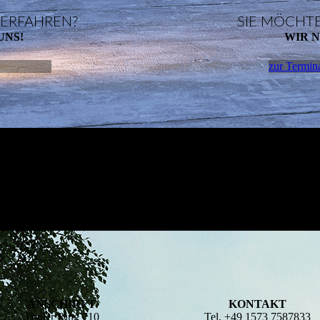
 ERFAHREN?
SIE MÖCHT
UNS!
WIR N
zur Termin
ANSCHIRFT
KONTAKT
Tiroler Ring 710
Tel. +49 1573 7587833