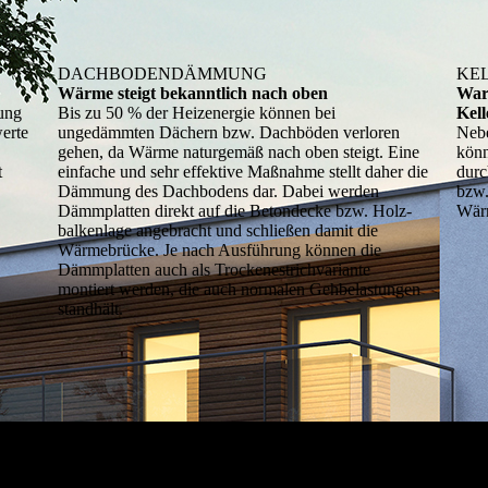
DACHBODENDÄMMUNG
KE
Wärme steigt bekanntlich nach oben
Warm
ung
Bis zu 50 % der Heizenergie können bei
Kel
erte
ungedämmten Dä­chern bzw. Dachböden verloren
Nebe
gehen, da Wärme natur­ge­mäß nach oben steigt. Eine
könn
t
einfache und sehr effektive Maß­nahme stellt daher die
durc
Dämmung des Dachbodens dar. Dabei werden
bzw.
Dämmplatten direkt auf die Betondecke bzw. Holz­
Wärm
balkenlage angebracht und schließen damit die
Wärme­brücke. Je nach Ausführung können die
Dämmplatten auch als Trocken­estrichvariante
montiert werden, die auch normalen Gehbelastungen
standhält.